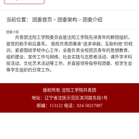
当前位置：
团委首页
>
团委架构
>
团委介绍
团委介绍
共青团沈阳工学院委员会是沈阳工学院先进青年的群团组织，
是党的助手和后备军。 我校共青团秉承“追求卓越，互助利他”的校
训，紧紧围绕学校中心工作，全面负责全校团员青年的思想教育、
组织建设、宣传工作与网络、社会实践与志愿者活动、课外学术科
技活动、文化艺术活动等工作，并直接领导指导校团委、校学生会
等学生组织的日常工作。
版权所有 沈阳工学院共青团
地址：辽宁省沈抚示范区滨河路东段1号
邮编：113122 电话：024-58217087