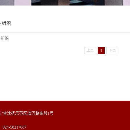
生组织
生组织
上页
1
下页
辽宁省沈抚示范区滨河路东段1号
24-58217087