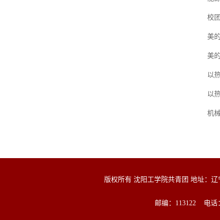
校
美
美
以
以
机
版权所有 沈阳工学院共青团 地址：
邮编：113122 电话：0