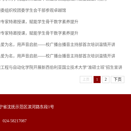
团委组织校团委学生会干部参观卓越馆
的专家特邀授课，赋能学生骨干数字素养提升
的专家特邀授课，赋能学生骨干数字素养提升
热爱为名，用声音启航——校广播台播音主持部首次培训温情开讲
热爱为名，用声音启航——校广播台播音主持部首次培训温情开讲
械工程与自动化学院开展新西伯利亚国立技术大学“准硕士班”招生宣讲
2
下页
上页
1
辽宁省沈抚示范区滨河路东段1号
24-58217087