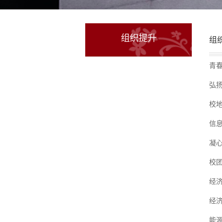
组织提升
组
青
弘
校地
信
凝心
校
经
经
能