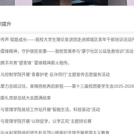
织提升
春传声 赋能成长——我校大学生理论宣讲团走进顺城区青年干部培训活动
扬雷锋精神，守护居民安康——我校受邀参与“康宁社区公益急救培训”活动
携手共育“望青锋” 雷锋精神薪火相传。
息与控制学院开展“青春护老·反诈同行”主题宣传志愿服务活动
聚力总结过往，奋楫扬帆再启新程——第十三届校团委学生会2025-2026
团委礼宾部总结大会圆满结束
济与管理学院易班工作站开展“智融生活，科技驱动”活动
济与管理学院开展“以辩促学，以学正风”主题辩论赛
源与水利学院组织师生赴平顶山惨案纪念馆开展爱国主义教育